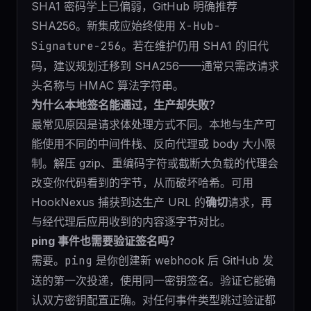
SHA1 密码学上已偏弱，GitHub 明确推荐
SHA256。新集成应始终使用
X-Hub-
Signature-256
。若在维护仍用 SHA1 的旧代
码，建议规划迁移到 SHA256——通常只需改请求
头名称与 HMAC 算法字符串。
为什么本地签名能通过，生产却失败？
最常见原因是请求体处理方式不同。本地与生产可
能使用不同的中间件栈、反向代理或 body 大小限
制。解压 gzip、重编码字符或截断大负载的代理会
改变你代码看到的字节，从而破坏哈希。可用
HookNexus
捕获到达生产 URL 的
确切
请求，再
与经代理后应用收到的内容逐字节对比。
ping 事件也需要验证签名吗？
需要。
ping
是你创建新 webhook 后 GitHub 发
送的第一次投递，使用同一密钥签名。验证它能确
认双方密钥配置正确。对任何事件类型跳过验证都