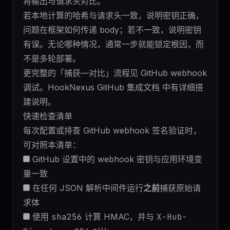
将输出与请求头对比。
若本地计算的哈希与请求头一致，说明密钥正确，
问题在框架如何传递 body；若不一致，说明密钥
有误。无论哪种情况，通常一步就能锁定根因，而
不是多轮部署。
更完整的「捕获—对比」流程见
GitHub webhook
调试
。
HookNexus GitHub 集成文档
中有详细搭
建说明。
快速检查清单
每次配置或排查 GitHub webhook 签名验证时，
可对照本清单：
GitHub 设置中的 webhook 密钥与应用环境变
量一致
在任何 JSON 解析中间件运行
之前
捕获原始请
求体
使用
sha256
计算 HMAC，并与
X-Hub-