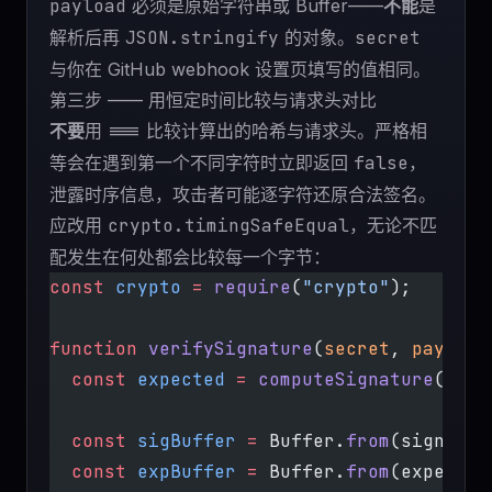
payload
必须是原始字符串或 Buffer——
不能
是
解析后再
JSON.stringify
的对象。
secret
与你在 GitHub webhook 设置页填写的值相同。
第三步 —— 用恒定时间比较与请求头对比
不要
用
===
比较计算出的哈希与请求头。严格相
等会在遇到第一个不同字符时立即返回
false
，
泄露时序信息，攻击者可能逐字符还原合法签名。
应改用
crypto.timingSafeEqual
，无论不匹
配发生在何处都会比较每一个字节：
const
 crypto
 =
 require
(
"crypto"
);
function
 verifySignature
(
secret
, 
payload
  const
 expected
 =
 computeSignature
(secr
  const
 sigBuffer
 =
 Buffer.
from
(signatur
  const
 expBuffer
 =
 Buffer.
from
(expected