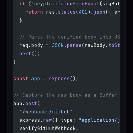
  if
 (
!
crypto.
timingSafeEqual
(sigBuffer,
    return
 res.
status
(
401
).
json
({ error:
  }
  // Parse the verified body into JSON f
  req.body 
=
 JSON
.
parse
(rawBody.
toString
  next
();
}
const
 app
 =
 express
();
// Capture the raw body as a Buffer on t
app.
post
(
  "/webhooks/github"
,
  express.
raw
({ type: 
"application/json"
  verifyGitHubWebhook,