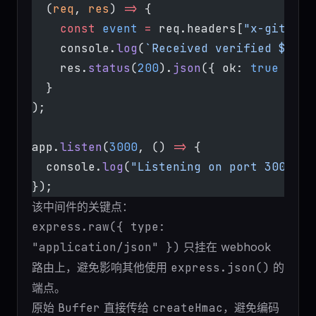
  (
req
, 
res
) 
=>
 {
    const
 event
 =
 req.headers[
"x-github-
    console.
log
(
`Received verified ${
eve
    res.
status
(
200
).
json
({ ok: 
true
 });
  }
);
app.
listen
(
3000
, () 
=>
 {
  console.
log
(
"Listening on port 3000"
);
});
该中间件的关键点：
express.raw({ type:
"application/json" })
只挂在 webhook
路由上，避免影响其他使用
express.json()
的
端点。
原始
Buffer
直接传给
createHmac
，避免编码