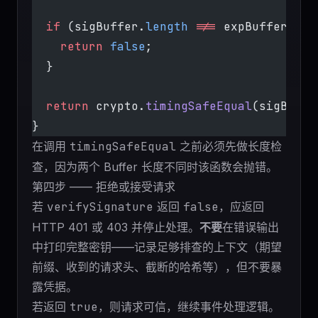
  if
 (sigBuffer.
length
 !==
 expBuffer.
len
    return
 false
;
  }
  return
 crypto.
timingSafeEqual
(sigBuffe
}
在调用
timingSafeEqual
之前必须先做长度检
查，因为两个 Buffer 长度不同时该函数会抛错。
第四步 —— 拒绝或接受请求
若
verifySignature
返回
false
，应返回
HTTP 401 或 403 并停止处理。
不要
在错误输出
中打印完整密钥——记录足够排查的上下文（期望
前缀、收到的请求头、截断的哈希等），但不要暴
露凭据。
若返回
true
，则请求可信，继续事件处理逻辑。