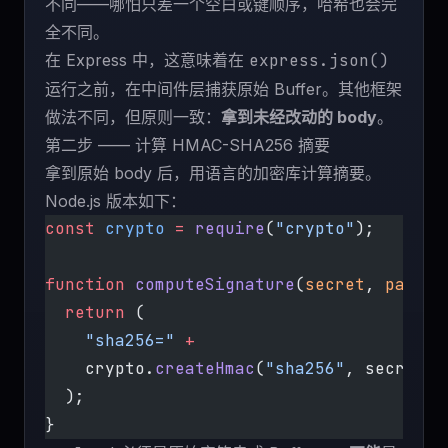
不同——哪怕只差一个空白或键顺序，哈希也会完
全不同。
在 Express 中，这意味着在
express.json()
运行之前，在中间件层捕获原始 Buffer。其他框架
做法不同，但原则一致：
拿到未经改动的 body
。
第二步 —— 计算 HMAC-SHA256 摘要
拿到原始 body 后，用语言的加密库计算摘要。
Node.js 版本如下：
const
 crypto
 =
 require
(
"crypto"
);
function
 computeSignature
(
secret
, 
payloa
  return
 (
    "sha256="
 +
    crypto.
createHmac
(
"sha256"
, secret).
  );
}