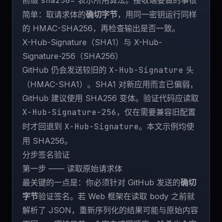
前缀
sha256=
表示所用算法。接收端要做的事很
简单：取请求体的
确切字节
，用同一密钥运行同样
的 HMAC-SHA256，再检查输出是否一致。
X-Hub-Signature（SHA1）与 X-Hub-
Signature-256（SHA256）
GitHub 仍会发送较旧的
X-Hub-Signature
头
（HMAC-SHA1）。SHA1 对新应用而言已偏弱，
GitHub 建议使用 SHA256 变体。验证代码应读取
X-Hub-Signature-256
，仅在需要兼容旧配置
时才回退到
X-Hub-Signature
。本文示例均使
用 SHA256。
分步签名验证
第一步 —— 读取原始请求体
最关键的一点是：你必须针对 GitHub 发送的
确切
字节
验证签名。若 Web 框架在读取 body 之前就
解析了 JSON，重新序列化的结果可能与原始内容