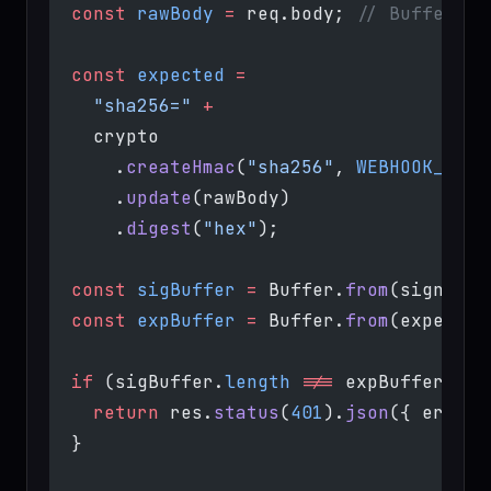
  const
 rawBody
 =
 req.body; 
// Buffer, c
  const
 expected
 =
    "sha256="
 +
    crypto
      .
createHmac
(
"sha256"
, 
WEBHOOK_SECR
      .
update
(rawBody)
      .
digest
(
"hex"
);
  const
 sigBuffer
 =
 Buffer.
from
(signatur
  const
 expBuffer
 =
 Buffer.
from
(expected
  if
 (sigBuffer.
length
 !==
 expBuffer.
len
    return
 res.
status
(
401
).
json
({ error:
  }