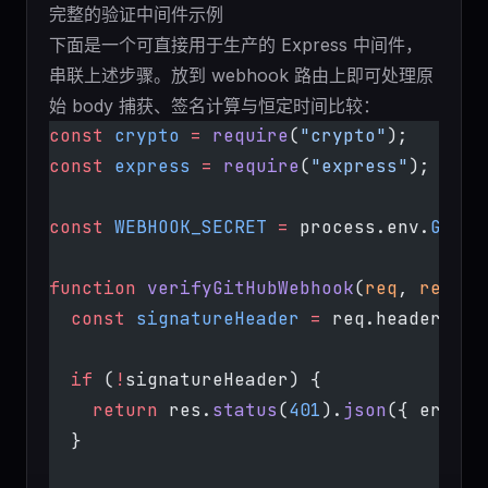
完整的验证中间件示例
下面是一个可直接用于生产的 Express 中间件，
串联上述步骤。放到 webhook 路由上即可处理原
始 body 捕获、签名计算与恒定时间比较：
const
 crypto
 =
 require
(
"crypto"
);
const
 express
 =
 require
(
"express"
);
const
 WEBHOOK_SECRET
 =
 process.env.
GITHU
function
 verifyGitHubWebhook
(
req
, 
res
, 
n
  const
 signatureHeader
 =
 req.headers[
"x
  if
 (
!
signatureHeader) {
    return
 res.
status
(
401
).
json
({ error:
  }