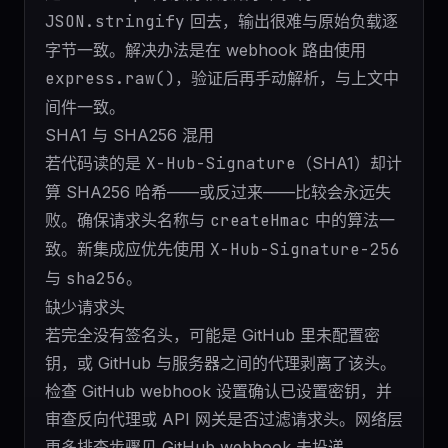
JSON.stringify
回去，输出很难与原始负载逐
字节一致。解决办法是在 webhook 路由使用
express.raw()
，验证后再手动解析，与上文中
间件一致。
SHA1 与 SHA256 混用
若代码读的是
X-Hub-Signature
（SHA1）却计
算 SHA256 哈希——或反过来——比较会永远失
败。确保请求头名称与
createHmac
中的算法一
致。新集成应优先使用
X-Hub-Signature-256
与
sha256
。
缺少请求头
若完全没有签名头，可能是 GitHub 里未配置密
钥，或 GitHub 与服务器之间的代理剥离了该头。
检查 GitHub webhook 设置确认已设置密钥，并
审查反向代理或 API 网关是否过滤请求头。网络层
更多排查步骤见
GitHub webhook 未投递
。