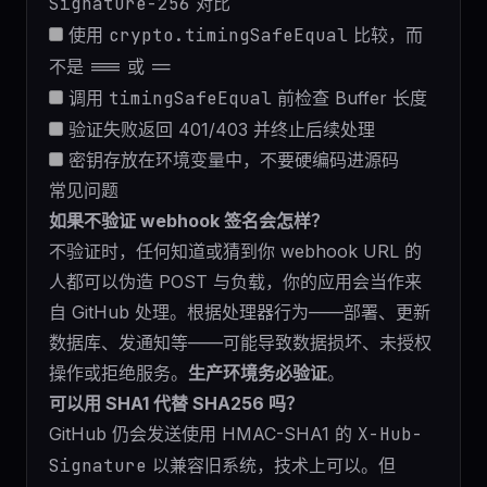
Signature-256
对比
使用
crypto.timingSafeEqual
比较，而
不是
===
或
==
调用
timingSafeEqual
前检查 Buffer 长度
验证失败返回 401/403 并终止后续处理
密钥存放在环境变量中，不要硬编码进源码
常见问题
如果不验证 webhook 签名会怎样？
不验证时，任何知道或猜到你 webhook URL 的
人都可以伪造 POST 与负载，你的应用会当作来
自 GitHub 处理。根据处理器行为——部署、更新
数据库、发通知等——可能导致数据损坏、未授权
操作或拒绝服务。
生产环境务必验证
。
可以用 SHA1 代替 SHA256 吗？
GitHub 仍会发送使用 HMAC-SHA1 的
X-Hub-
Signature
以兼容旧系统，技术上可以。但